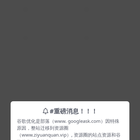
#重磅消息！！！
谷歌优化是部落（www. googleask.com）因特殊
原因，整站迁移到资源圈
（www.ziyuanquan.vip）, 资源圈的站点资源和谷